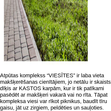
Atpūtas komplekss “VIESĪTES” ir laba vieta
makšķerēšanas cienītājiem, jo netālu ir skaists
dīķis ar KASTOS karpām, kur ir tik patīkami
pasēdēt ar makšķeri vakarā vai no rīta. Tāpat
kompleksa viesi var rīkot piknikus, baudīt tīru
gaisu, jāt uz zirgiem, peldēties un sauļoties.