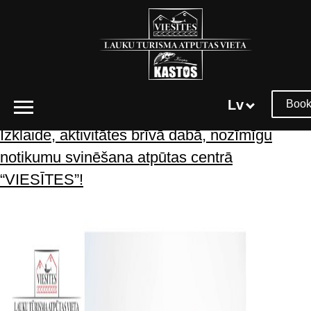
Tēmtura arhīvs:
seminārs
Lv
Book
Izklaide, aktivitātes brīvā dabā, nozīmīgu
notikumu svinēšana atpūtas centrā
“VIESĪTES”!