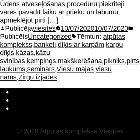
Ūdens atveseļošanas procedūru piekritēji
varēs pavadīt laiku ar prieku un labumu,
apmeklējot pirti […]
Publicēja
viesites
10/07/2020
10/07/2020
Publicēts
Uncategorized
Tēmturi:
atpūtas
komplekss
,
banketi
,
dīķis ar karpām
,
karpu
dīķis
,
kāzas
,
kāzu
svinības
,
kempings
,
makšķerēšana
,
pikniks
,
pirts
laukums
,
seminārs
,
Viesu mājas
,
viesu
nams
,
Zirgu izjādes
Latviešu valoda
Русский
English
© 2019 Atpūtas komplekss Viesītes