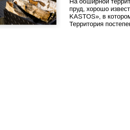
На обширной террит
пруд, хорошо извес
KASTOS», в котором
Территория постепен
появился кемпинг –