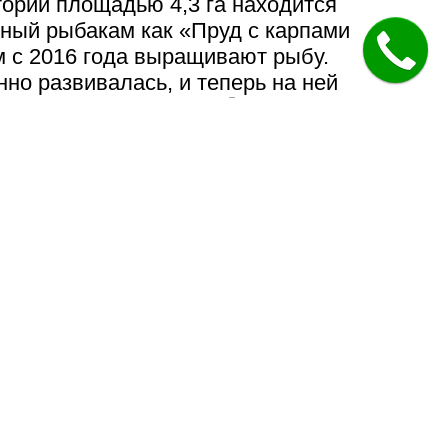
ории площадью 4,3 га находится
тный рыбакам как «Пруд с карпами
 с 2016 года выращивают рыбу.
но развивалась, и теперь на ней
 комплекс отдыха VIESĪTES!