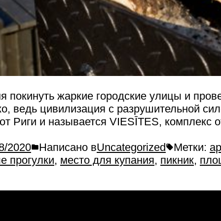
емя покинуть жаркие городские улицы и про
чко, ведь цивилизация с разрушительной с
 от Риги и называется VIESĪTES, комплекс 
8/2020
Написано в
Uncategorized
Метки:
а
е прогулки
,
место для купания
,
пикник
,
пло
Latviešu valoda
Русский