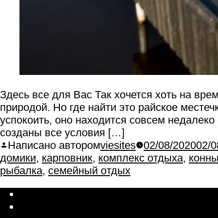
Здесь все для Вас Так хочется хоть на вр
природой. Но где найти это райское месте
успокоить, оно находится совсем недалеко
созданы все условия […]
Написано автором
viesites
02/08/2020
02/0
домики
,
карповник
,
комплекс отдыха
,
конны
рыбалка
,
семейный отдых