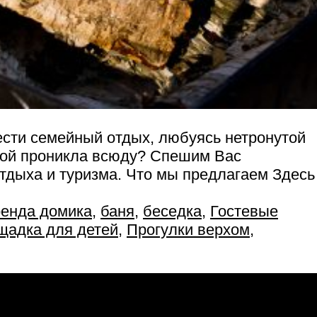
вести семейный отдых, любуясь нетронутой
илой проникла всюду? Спешим Вас
отдыха и туризма. Что мы предлагаем Здесь
ренда домика
,
баня
,
беседка
,
Гостевые
щадка для детей
,
Прогулки верхом
,