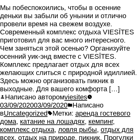
Мы побеспокоились, чтобы в осенние
деньки вы забыли об унынии и отлично
провели время на свежем воздухе.
Современный комплекс отдыха VIESĪTES
приготовил для вас много интересного.
Чем заняться этой осенью? Организуйте
осенний уик-энд вместе с VIESĪTES.
Комплекс предлагает отдых для всех
желающих слиться с природной идиллией.
Здесь можно организовать пикник в
выходные. Для вашего комфорта […]
Написано автором
viesites
03/09/2020
03/09/2020
Написано
в
Uncategorized
Метки:
аренда гостевого
дома
,
катание на лошадях
,
кемпинг
,
комплекс отдыха
,
ловля рыбы
,
отдых для
всех
,
отдых на природе
,
пикник
,
Прогулки