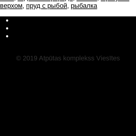
верхом
,
пруд с рыбой
,
рыбалка
Latviešu valoda
Русский
English
© 2019 Atpūtas komplekss Viesītes