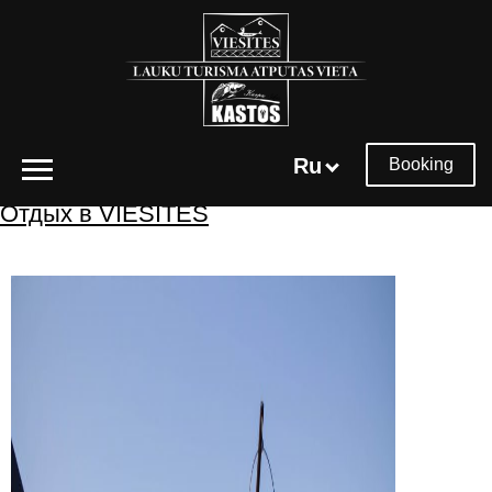
Архивы меток:
пруд для рыбалки
Ru
Booking
Отдых в VIESĪTES