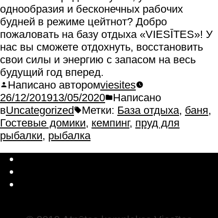
однообразия и бесконечных рабочих
будней в режиме цейтнот? Добро
пожаловать на базу отдыха «VIESĪTES»! У
нас вы сможете отдохнуть, восстановить
свои силы и энергию с запасом на весь
будущий год вперед.
Написано автором
viesites
26/12/2019
13/05/2020
Написано
в
Uncategorized
Метки:
База отдыха
,
баня
,
Гостевые домики
,
кемпинг
,
пруд для
рыбалки
,
рыбалка
Latviešu valoda
Русский
English