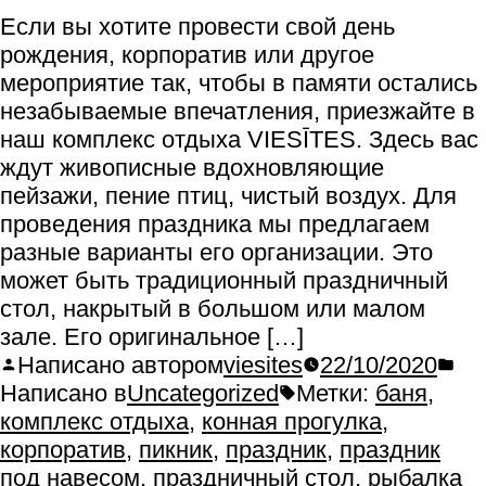
Если вы хотите провести свой день
рождения, корпоратив или другое
мероприятие так, чтобы в памяти остались
незабываемые впечатления, приезжайте в
наш комплекс отдыха VIESĪTES. Здесь вас
ждут живописные вдохновляющие
пейзажи, пение птиц, чистый воздух. Для
проведения праздника мы предлагаем
разные варианты его организации. Это
может быть традиционный праздничный
стол, накрытый в большом или малом
зале. Его оригинальное […]
Написано автором
viesites
22/10/2020
Написано в
Uncategorized
Метки:
баня
,
комплекс отдыха
,
конная прогулка
,
корпоратив
,
пикник
,
праздник
,
праздник
под навесом
,
праздничный стол
,
рыбалка