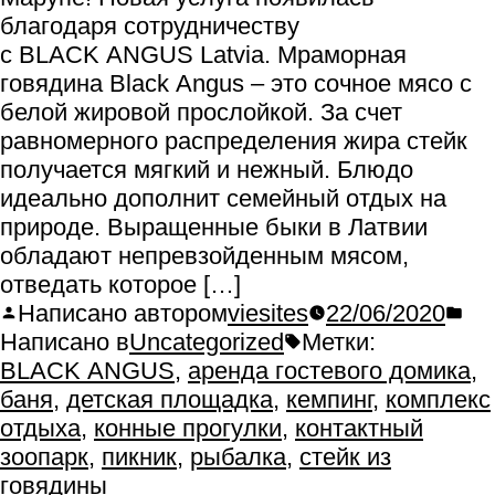
благодаря сотрудничеству
с BLACK ANGUS Latvia. Мраморная
говядина Black Angus – это сочное мясо с
белой жировой прослойкой. За счет
равномерного распределения жира стейк
получается мягкий и нежный. Блюдо
идеально дополнит семейный отдых на
природе. Выращенные быки в Латвии
обладают непревзойденным мясом,
отведать которое […]
Написано автором
viesites
22/06/2020
Написано в
Uncategorized
Метки:
BLACK ANGUS
,
аренда гостевого домика
,
баня
,
детская площадка
,
кемпинг
,
комплекс
отдыха
,
конные прогулки
,
контактный
зоопарк
,
пикник
,
рыбалка
,
стейк из
говядины