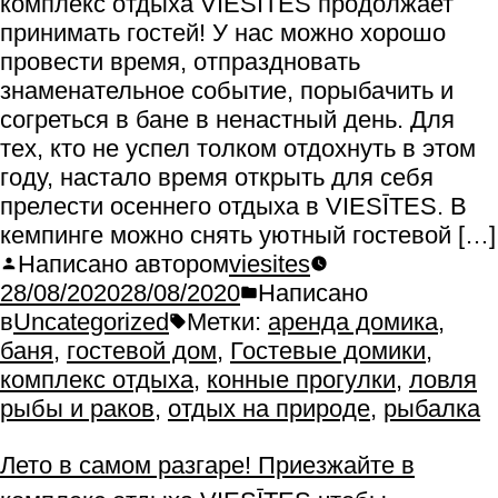
комплекс отдыха VIESĪTES продолжает
принимать гостей! У нас можно хорошо
провести время, отпраздновать
знаменательное событие, порыбачить и
согреться в бане в ненастный день. Для
тех, кто не успел толком отдохнуть в этом
году, настало время открыть для себя
прелести осеннего отдыха в VIESĪTES. В
кемпинге можно снять уютный гостевой […]
Написано автором
viesites
28/08/2020
28/08/2020
Написано
в
Uncategorized
Метки:
аренда домика
,
баня
,
гостевой дом
,
Гостевые домики
,
комплекс отдыха
,
конные прогулки
,
ловля
рыбы и раков
,
отдых на природе
,
рыбалка
Лето в самом разгаре! Приезжайте в