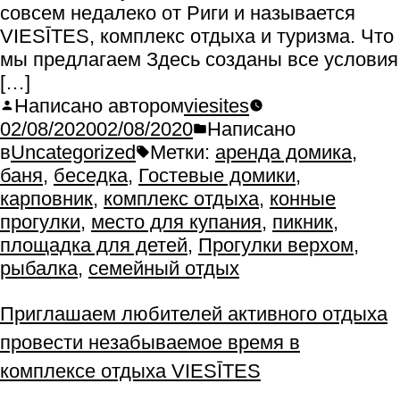
совсем недалеко от Риги и называется
VIESĪTES, комплекс отдыха и туризма. Что
мы предлагаем Здесь созданы все условия
[…]
Написано автором
viesites
02/08/2020
02/08/2020
Написано
в
Uncategorized
Метки:
аренда домика
,
баня
,
беседка
,
Гостевые домики
,
карповник
,
комплекс отдыха
,
конные
прогулки
,
место для купания
,
пикник
,
площадка для детей
,
Прогулки верхом
,
рыбалка
,
семейный отдых
Приглашаем любителей активного отдыха
провести незабываемое время в
комплексе отдыха VIESĪTES