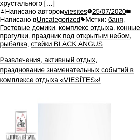
хрустального […]
Написано автором
viesites
25/07/2020
Написано в
Uncategorized
Метки:
баня
,
Гостевые домики
,
комплекс отдыха
,
конные
прогулки
,
праздник под открытым небом
,
рыбалка
,
стейки BLACK ANGUS
Развлечения, активный отдых,
празднование знаменательных событий в
комплексе отдыха «VIESĪTES»!