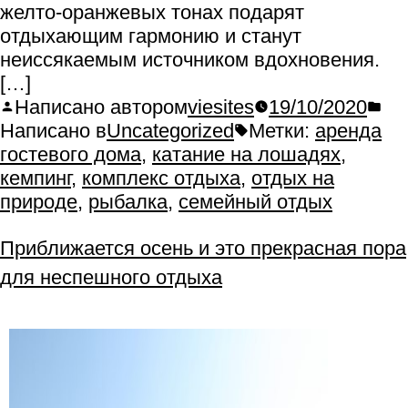
желто-оранжевых тонах подарят
отдыхающим гармонию и станут
неиссякаемым источником вдохновения.
[…]
Написано автором
viesites
19/10/2020
Написано в
Uncategorized
Метки:
аренда
гостевого дома
,
катание на лошадях
,
кемпинг
,
комплекс отдыха
,
отдых на
природе
,
рыбалка
,
семейный отдых
Приближается осень и это прекрасная пора
для неспешного отдыха