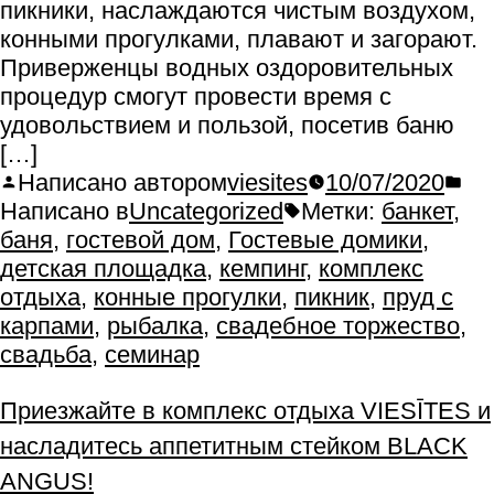
пикники, наслаждаются чистым воздухом,
конными прогулками, плавают и загорают.
Приверженцы водных оздоровительных
процедур смогут провести время с
удовольствием и пользой, посетив баню
[…]
Написано автором
viesites
10/07/2020
Написано в
Uncategorized
Метки:
банкет
,
баня
,
гостевой дом
,
Гостевые домики
,
детская площадка
,
кемпинг
,
комплекс
отдыха
,
конные прогулки
,
пикник
,
пруд с
карпами
,
рыбалка
,
свадебное торжество
,
свадьба
,
семинар
Приезжайте в комплекс отдыха VIESĪTES и
насладитесь аппетитным стейком BLACK
ANGUS!