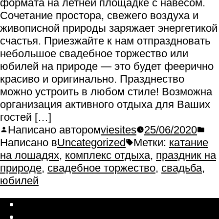
формата на летней площадке с навесом.
Сочетание простора, свежего воздуха и
живописной природы заряжает энергетикой
счастья. Приезжайте к нам отпраздновать
небольшое свадебное торжество или
юбилей на природе — это будет феерично
красиво и оригинально. Празднество
можно устроить в любом стиле! Возможна
организация активного отдыха для Ваших
гостей […]
Написано автором
viesites
25/06/2020
Написано в
Uncategorized
Метки:
катание
на лошадях
,
комплекс отдыха
,
праздник на
природе
,
свадебное торжество
,
свадьба
,
юбилей
Latviešu valoda
Русский