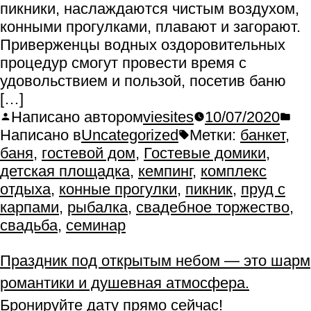
пикники, наслаждаются чистым воздухом,
конными прогулками, плавают и загорают.
Приверженцы водных оздоровительных
процедур смогут провести время с
удовольствием и пользой, посетив баню
[…]
Написано автором
viesites
10/07/2020
Написано в
Uncategorized
Метки:
банкет
,
баня
,
гостевой дом
,
Гостевые домики
,
детская площадка
,
кемпинг
,
комплекс
отдыха
,
конные прогулки
,
пикник
,
пруд с
карпами
,
рыбалка
,
свадебное торжество
,
свадьба
,
семинар
Праздник под открытым небом — это шарм
романтики и душевная атмосфера.
Бронируйте дату прямо сейчас!