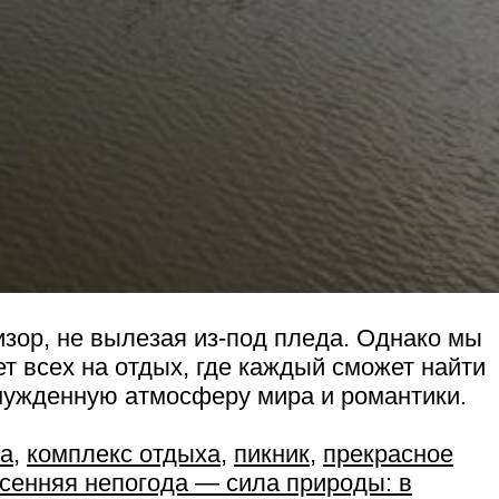
изор, не вылезая из-под пледа. Однако мы
т всех на отдых, где каждый сможет найти
инужденную атмосферу мира и романтики.
ка
,
комплекс отдыха
,
пикник
,
прекрасное
сенняя непогода — сила природы: в