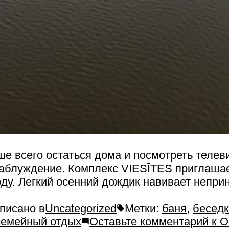
ше всего остаться дома и посмотреть телев
заблуждение. Комплекс VIESĪTES приглашае
оду. Легкий осенний дождик навивает непр
писано в
Uncategorized
Метки:
баня
,
бесед
семейный отдых
Оставьте комментарий
к О