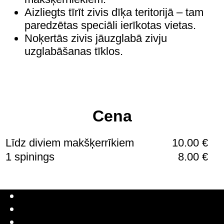
Aizliegts tīrīt zivis dīķa teritorijā – tam
paredzētas speciāli ierīkotas vietas.
Noķertās zivis jāuzglabā zivju
uzglabāšanas tīklos.
Cena
Līdz diviem makšķerrīkiem
10.00 €
1 spinings
8.00 €
Latviešu valoda
Русский
English