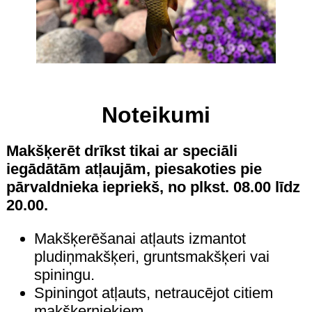
Noteikumi
Makšķerēt drīkst tikai ar speciāli
iegādātām atļaujām, piesakoties pie
pārvaldnieka iepriekš, no plkst. 08.00 līdz
20.00.
Makšķerēšanai atļauts izmantot
pludiņmakšķeri, gruntsmakšķeri vai
spiningu.
Spiningot atļauts, netraucējot citiem
makšķerniekiem.