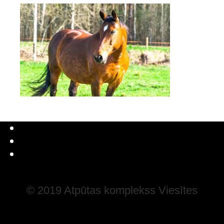
Latviešu valoda
Русский
English
© 2019 Atpūtas komplekss Viesītes