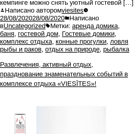
кемпинге можно снять уютный гостевой […]
Написано автором
viesites
28/08/2020
28/08/2020
Написано
в
Uncategorized
Метки:
аренда домика
,
баня
,
гостевой дом
,
Гостевые домики
,
комплекс отдыха
,
конные прогулки
,
ловля
рыбы и раков
,
отдых на природе
,
рыбалка
Развлечения, активный отдых,
празднование знаменательных событий в
комплексе отдыха «VIESĪTES»!