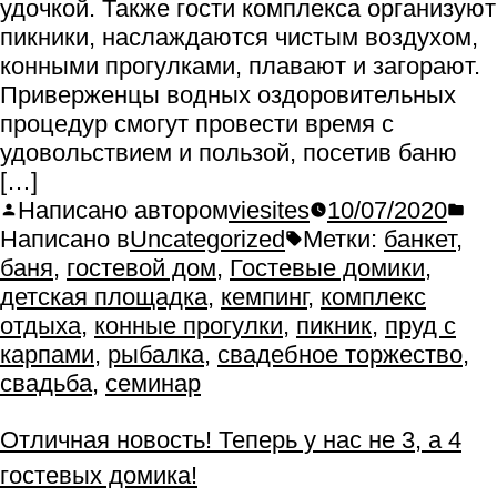
удочкой. Также гости комплекса организуют
пикники, наслаждаются чистым воздухом,
конными прогулками, плавают и загорают.
Приверженцы водных оздоровительных
процедур смогут провести время с
удовольствием и пользой, посетив баню
[…]
Написано автором
viesites
10/07/2020
Написано в
Uncategorized
Метки:
банкет
,
баня
,
гостевой дом
,
Гостевые домики
,
детская площадка
,
кемпинг
,
комплекс
отдыха
,
конные прогулки
,
пикник
,
пруд с
карпами
,
рыбалка
,
свадебное торжество
,
свадьба
,
семинар
Отличная новость! Теперь у нас не 3, а 4
гостевых домика!