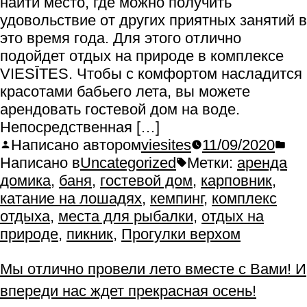
найти место, где можно получить
удовольствие от других приятных занятий в
это время года. Для этого отлично
подойдет отдых на природе в комплексе
VIESĪTES. Чтобы с комфортом насладится
красотами бабьего лета, вы можете
арендовать гостевой дом на воде.
Непосредственная […]
Написано автором
viesites
11/09/2020
Написано в
Uncategorized
Метки:
аренда
домика
,
баня
,
гостевой дом
,
карповник
,
катание на лошадях
,
кемпинг
,
комплекс
отдыха
,
места для рыбалки
,
отдых на
природе
,
пикник
,
Прогулки верхом
Мы отлично провели лето вместе с Вами! И
впереди нас ждет прекрасная осень!