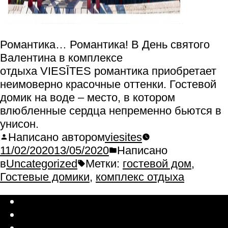
Романтика… Романтика! В День святого
Валентина в комплексе
отдыха VIESĪTES романтика приобретает
неимоверно красочные оттенки. Гостевой
домик на воде – место, в котором
влюбленные сердца непременно бьются в
унисон.
Написано автором
viesites
11/02/2020
13/05/2020
Написано
в
Uncategorized
Метки:
гостевой дом
,
Гостевые домики
,
комплекс отдыха
Latviešu valoda
Русский
English