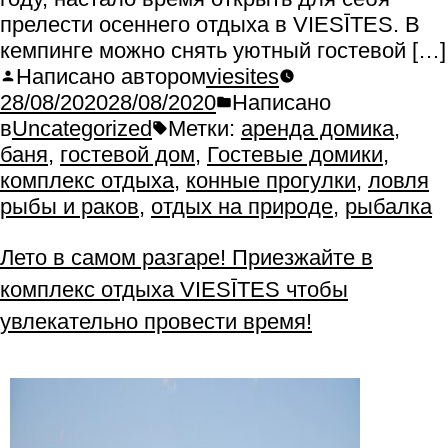
прелести осеннего отдыха в VIESĪTES. В
кемпинге можно снять уютный гостевой […]
Написано автором
viesites
28/08/2020
28/08/2020
Написано
в
Uncategorized
Метки:
аренда домика
,
баня
,
гостевой дом
,
Гостевые домики
,
комплекс отдыха
,
конные прогулки
,
ловля
рыбы и раков
,
отдых на природе
,
рыбалка
Лето в самом разгаре! Приезжайте в
комплекс отдыха VIESĪTES чтобы
увлекательно провести время!