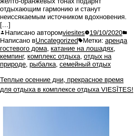
желто-оранжевых тонах подарят
отдыхающим гармонию и станут
неиссякаемым источником вдохновения.
[…]
Написано автором
viesites
19/10/2020
Написано в
Uncategorized
Метки:
аренда
гостевого дома
,
катание на лошадях
,
кемпинг
,
комплекс отдыха
,
отдых на
природе
,
рыбалка
,
семейный отдых
Теплые осенние дни, прекрасное время
для отдыха в комплексе отдыха VIESĪTES!