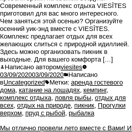
Современный комплекс отдыха VIESĪTES
приготовил для вас много интересного.
Чем заняться этой осенью? Организуйте
осенний уик-энд вместе с VIESĪTES.
Комплекс предлагает отдых для всех
желающих слиться с природной идиллией.
Здесь можно организовать пикник в
выходные. Для вашего комфорта […]
Написано автором
viesites
03/09/2020
03/09/2020
Написано
в
Uncategorized
Метки:
аренда гостевого
дома
,
катание на лошадях
,
кемпинг
,
комплекс отдыха
,
ловля рыбы
,
отдых для
всех
,
отдых на природе
,
пикник
,
Прогулки
верхом
,
пруд с рыбой
,
рыбалка
Мы отлично провели лето вместе с Вами! И