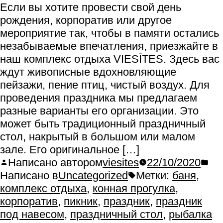
Если вы хотите провести свой день
рождения, корпоратив или другое
мероприятие так, чтобы в памяти остались
незабываемые впечатления, приезжайте в
наш комплекс отдыха VIESĪTES. Здесь вас
ждут живописные вдохновляющие
пейзажи, пение птиц, чистый воздух. Для
проведения праздника мы предлагаем
разные варианты его организации. Это
может быть традиционный праздничный
стол, накрытый в большом или малом
зале. Его оригинальное […]
Написано автором
viesites
22/10/2020
Написано в
Uncategorized
Метки:
баня
,
комплекс отдыха
,
конная прогулка
,
корпоратив
,
пикник
,
праздник
,
праздник
под навесом
,
праздничный стол
,
рыбалка