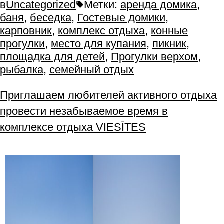
в
Uncategorized
Метки:
аренда домика
,
баня
,
беседка
,
Гостевые домики
,
карповник
,
комплекс отдыха
,
конные
прогулки
,
место для купания
,
пикник
,
площадка для детей
,
Прогулки верхом
,
рыбалка
,
семейный отдых
Приглашаем любителей активного отдыха
провести незабываемое время в
комплексе отдыха VIESĪTES