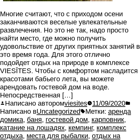
Многие считают, что с приходом осени
заканчиваются веселые увлекательные
развлечения. Но это не так, надо просто
найти место, где можно получить
удовольствие от других приятных занятий в
это время года. Для этого отлично
подойдет отдых на природе в комплексе
VIESĪTES. Чтобы с комфортом насладится
красотами бабьего лета, вы можете
арендовать гостевой дом на воде.
Непосредственная […]
Написано автором
viesites
11/09/2020
Написано в
Uncategorized
Метки:
аренда
домика
,
баня
,
гостевой дом
,
карповник
,
катание на лошадях
,
кемпинг
,
комплекс
отдыха
,
места для рыбалки
,
отдых на