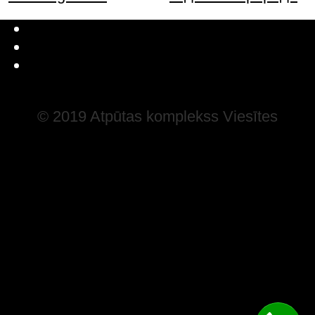
Latviešu valoda
Русский
English
© 2019 Atpūtas komplekss Viesītes