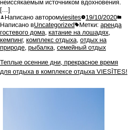
неиссякаемым источником вдохновения.
[…]
Написано автором
viesites
19/10/2020
Написано в
Uncategorized
Метки:
аренда
гостевого дома
,
катание на лошадях
,
кемпинг
,
комплекс отдыха
,
отдых на
природе
,
рыбалка
,
семейный отдых
Теплые осенние дни, прекрасное время
для отдыха в комплексе отдыха VIESĪTES!