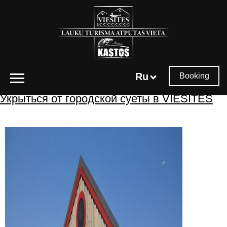
Архивы меток:
отдых на природе
Ru
Booking
Укрыться от городской суеты в VIESĪTES