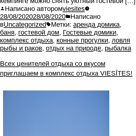
кемпинге можно снять уютный гостевой […]
Написано автором
viesites
28/08/2020
28/08/2020
Написано
в
Uncategorized
Метки:
аренда домика
,
баня
,
гостевой дом
,
Гостевые домики
,
комплекс отдыха
,
конные прогулки
,
ловля
рыбы и раков
,
отдых на природе
,
рыбалка
Всех ценителей отдыха со вкусом
приглашаем в комплекс отдыха VIESĪTES!