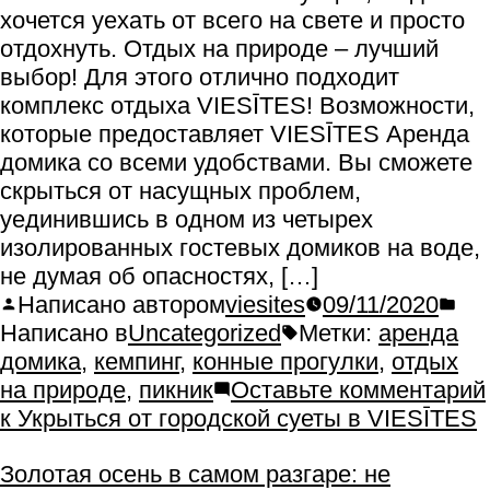
хочется уехать от всего на свете и просто
отдохнуть. Отдых на природе – лучший
выбор! Для этого отлично подходит
комплекс отдыха VIESĪTES! Возможности,
которые предоставляет VIESĪTES Аренда
домика со всеми удобствами. Вы сможете
скрыться от насущных проблем,
уединившись в одном из четырех
изолированных гостевых домиков на воде,
не думая об опасностях, […]
Написано автором
viesites
09/11/2020
Написано в
Uncategorized
Метки:
аренда
домика
,
кемпинг
,
конные прогулки
,
отдых
на природе
,
пикник
Оставьте комментарий
к Укрыться от городской суеты в VIESĪTES
Золотая осень в самом разгаре: не