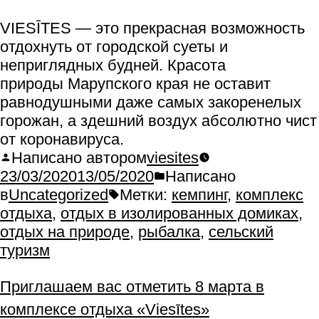
VIESĪTES — это прекрасная возможность
отдохнуть от городской суеты и
неприглядных будней. Красота
природы Марупского края не оставит
равнодушными даже самых закоренелых
горожан, а здешний воздух абсолютно чист
от коронавируса.
Написано автором
viesites
23/03/2020
13/05/2020
Написано
в
Uncategorized
Метки:
кемпинг
,
комплекс
отдыха
,
отдых в изолированных домиках
,
отдых на природе
,
рыбалка
,
сельский
туризм
Приглашаем вас отметить 8 марта в
комплексе отдыха «Viesītes»