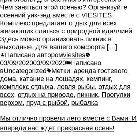
Чем заняться этой осенью? Организуйте
осенний уик-энд вместе с VIESĪTES.
Комплекс предлагает отдых для всех
желающих слиться с природной идиллией.
Здесь можно организовать пикник в
выходные. Для вашего комфорта […]
Написано автором
viesites
03/09/2020
03/09/2020
Написано
в
Uncategorized
Метки:
аренда гостевого
дома
,
катание на лошадях
,
кемпинг
,
комплекс отдыха
,
ловля рыбы
,
отдых для
всех
,
отдых на природе
,
пикник
,
Прогулки
верхом
,
пруд с рыбой
,
рыбалка
Мы отлично провели лето вместе с Вами! И
впереди нас ждет прекрасная осень!