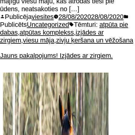
mājīgu viesu māju, kas atrodas tieši pie
ūdens, neatsakoties no […]
Publicēja
viesites
28/08/2020
28/08/2020
Publicēts
Uncategorized
Tēmturi:
atpūta pie
dabas
,
atpūtas komplekss
,
izjādes ar
zirgiem
,
viesu māja
,
zivju ķeršana un vēžošana
Jauns pakalpojums! Izjādes ar zirgiem.