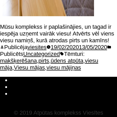
Mūsu komplekss ir paplašinājies, un tagad ir
iespēja uzņemt vairāk viesu! Atvērts vēl viens
viesu namiņš, kurā atrodas pirts un kamīns!
Publicēja
viesites
19/02/2020
13/05/2020
Publicēts
Uncategorized
Tēmturi:
makšķerēšana
,
pirts
,
ūdens atpūta
,
viesu
māja
,
Viesu mājas
,
viesu mājiņas
Latviešu valoda
Русский
English
© 2019 Atpūtas komplekss Viesītes