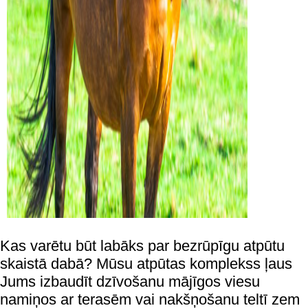
Kas varētu būt labāks par bezrūpīgu atpūtu
skaistā dabā? Mūsu atpūtas komplekss ļaus
Jums izbaudīt dzīvošanu mājīgos viesu
namiņos ar terasēm vai nakšņošanu teltī zem