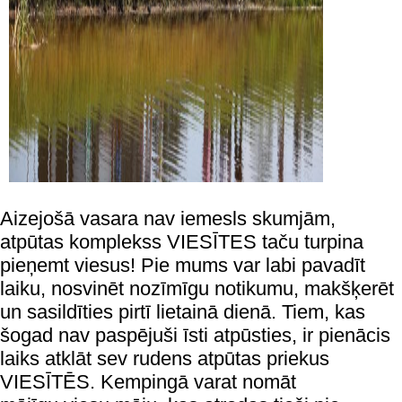
Aizejošā vasara nav iemesls skumjām,
atpūtas komplekss VIESĪTES taču turpina
pieņemt viesus! Pie mums var labi pavadīt
laiku, nosvinēt nozīmīgu notikumu, makšķerēt
un sasildīties pirtī lietainā dienā. Tiem, kas
šogad nav paspējuši īsti atpūsties, ir pienācis
laiks atklāt sev rudens atpūtas priekus
VIESĪTĒS. Kempingā varat nomāt