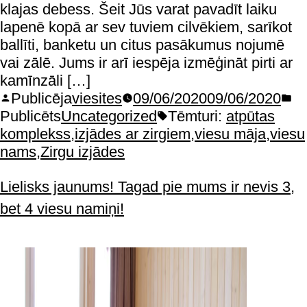
klajas debess. Šeit Jūs varat pavadīt laiku
lapenē kopā ar sev tuviem cilvēkiem, sarīkot
ballīti, banketu un citus pasākumus nojumē
vai zālē. Jums ir arī iespēja izmēģināt pirti ar
kamīnzāli […]
Publicēja
viesites
09/06/2020
09/06/2020
Publicēts
Uncategorized
Tēmturi:
atpūtas
komplekss
,
izjādes ar zirgiem
,
viesu māja
,
viesu
nams
,
Zirgu izjādes
Lielisks jaunums! Tagad pie mums ir nevis 3,
bet 4 viesu namiņi!