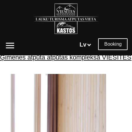
Tēmtura arhīvs:
viesu māja
Lv
Booking
Ģimenes atpūta atpūtas kompleksā VIESĪTES