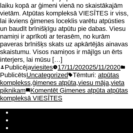
laiku kopā ar ģimeni vienā no skaistākajām
vietām. Atpūtas kompleksā VIESĪTES ir viss,
lai ikviens ģimenes loceklis varētu atpūsties
un baudīt brīnišķīgu atpūtu pie dabas. Viesu
namiņi ir aprīkoti ar terasēm, no kurām
paveras brīnišķs skats uz apkārtējās ainavas
skaistumu. Visos namiņos ir mājīgs un ērts
interjers, lai mūsu […]
Publicēja
viesites
17/11/2020
25/11/2020
Publicēts
Uncategorized
Tēmturi:
atpūtas
komplekss
,
ģimenes atpūta
,
viesu māja
,
vieta
piknikam
Komentēt
Ģimenes atpūta atpūtas
kompleksā VIESĪTES
Latviešu valoda
Русский
English