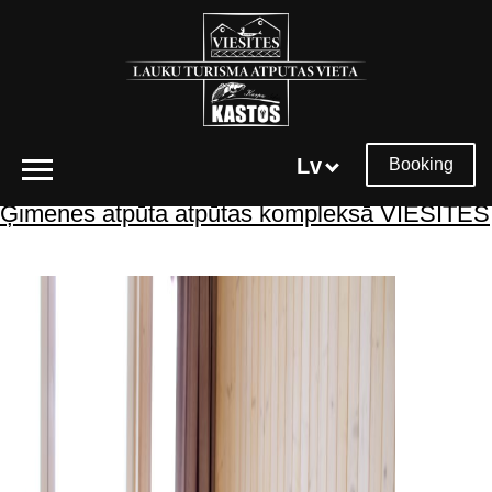
Tēmtura arhīvs:
vieta piknikam
Lv
Booking
Ģimenes atpūta atpūtas kompleksā VIESĪTES