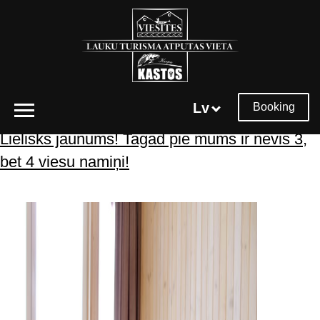
Tēmtura arhīvs:
ūdens atpūta
Lv
Booking
Lielisks jaunums! Tagad pie mums ir nevis 3,
bet 4 viesu namiņi!