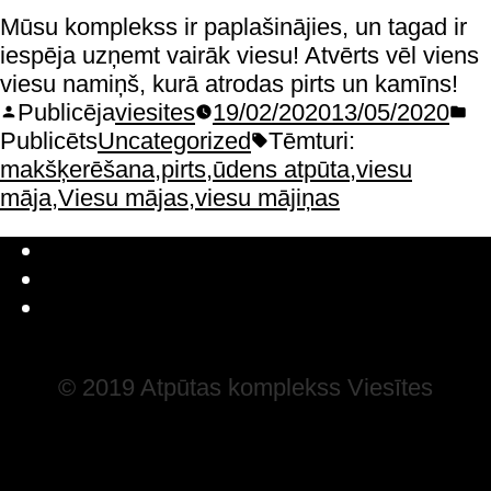
Mūsu komplekss ir paplašinājies, un tagad ir
iespēja uzņemt vairāk viesu! Atvērts vēl viens
viesu namiņš, kurā atrodas pirts un kamīns!
Publicēja
viesites
19/02/2020
13/05/2020
Publicēts
Uncategorized
Tēmturi:
makšķerēšana
,
pirts
,
ūdens atpūta
,
viesu
māja
,
Viesu mājas
,
viesu mājiņas
Latviešu valoda
Русский
English
© 2019 Atpūtas komplekss Viesītes