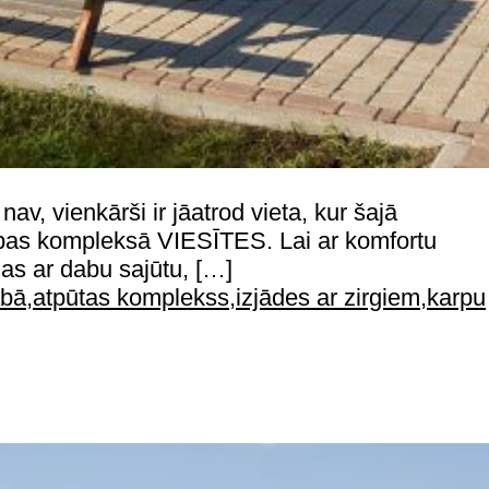
av, vienkārši ir jāatrod vieta, kur šajā
dabas kompleksā VIESĪTES. Lai ar komfortu
as ar dabu sajūtu, […]
abā
,
atpūtas komplekss
,
izjādes ar zirgiem
,
karpu