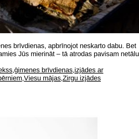
enes brīvdienas, apbrīnojot neskarto dabu. Bet
dzamies Jūs mierināt – tā atrodas pavisam netālu
ekss
,
ģimenes brīvdienas
,
izjādes ar
bērniem
,
Viesu mājas
,
Zirgu izjādes