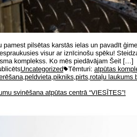
u pamest pilsētas karstās ielas un pavadīt ģim
ir iespraukusies visur ar iznīcinošu spēku! Stei
isma komplekss. Ko mēs piedāvājam Šeit […]
blicēts
Uncategorized
Tēmturi:
atpūtas kompl
erēšana
,
peldvieta
,
pikniks
,
pirts
,
rotaļu laukums 
tikumu svinēšana atpūtas centrā “VIESĪTES”!