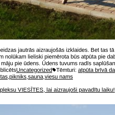
dzas jautrās aizraujošās izklaides. Bet tas tā n
im nolūkam lieliski piemērota būs atpūta pie 
su māju pie ūdens. Ūdens tuvums radīs saplūšan
blicēts
Uncategorized
Tēmturi:
atpūta brīvā d
tas
,
pikniks
,
sauna
,
viesu nams
pleksu VIESĪTES, lai aizraujoši pavadītu laiku!