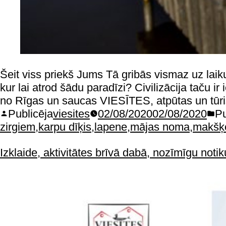
Šeit viss priekš Jums Tā gribās vismaz uz laik
kur lai atrod šādu paradīzi? Civilizācija taču 
no Rīgas un saucas VIESĪTES, atpūtas un tūr
Publicēja
viesites
02/08/2020
02/08/2020
Pu
zirgiem
,
karpu dīķis
,
lapene
,
mājas noma
,
makšķ
Izklaide, aktivitātes brīvā dabā, nozīmīgu no