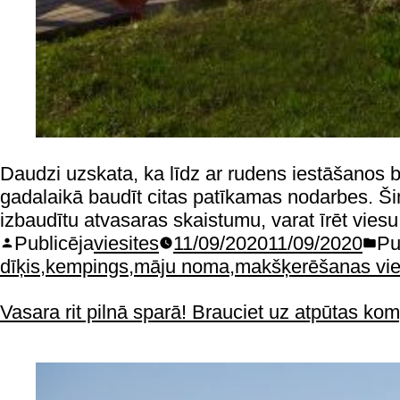
Daudzi uzskata, ka līdz ar rudens iestāšanos bei
gadalaikā baudīt citas patīkamas nodarbes. Š
izbaudītu atvasaras skaistumu, varat īrēt vie
Publicēja
viesites
11/09/2020
11/09/2020
Pu
dīķis
,
kempings
,
māju noma
,
makšķerēšanas vie
Vasara rit pilnā sparā! Brauciet uz atpūtas kom