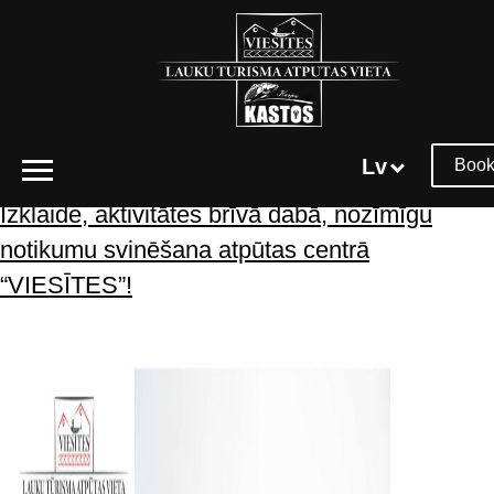
Tēmtura arhīvs:
kāzu svinības
Lv
Book
Izklaide, aktivitātes brīvā dabā, nozīmīgu
notikumu svinēšana atpūtas centrā
“VIESĪTES”!