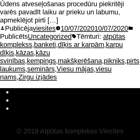
Ūdens atveseļošanas procedūru piekritēji
varēs pavadīt laiku ar prieku un labumu,
apmeklējot pirti […]
Publicēja
viesites
10/07/2020
10/07/2020
Publicēts
Uncategorized
Tēmturi:
atpūtas
komplekss
,
banketi
,
dīķis ar karpām
,
karpu
dīķis
,
kāzas
,
kāzu
svinības
,
kempings
,
makšķerēšana
,
pikniks
,
pirts
laukums
,
seminārs
,
Viesu mājas
,
viesu
nams
,
Zirgu izjādes
Latviešu valoda
Русский
English
© 2019 Atpūtas komplekss Viesītes