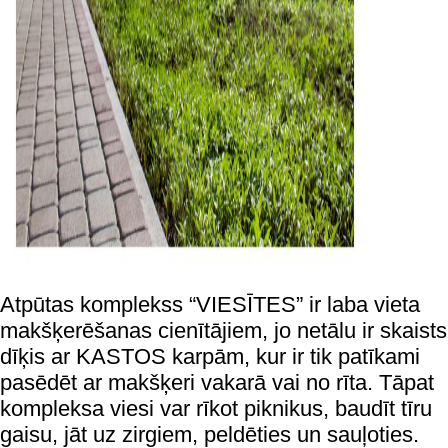
Atpūtas komplekss “VIESĪTES” ir laba vieta
makšķerēšanas cienītājiem, jo netālu ir skaists
dīķis ar KASTOS karpām, kur ir tik patīkami
pasēdēt ar makšķeri vakarā vai no rīta. Tāpat
kompleksa viesi var rīkot piknikus, baudīt tīru
gaisu, jāt uz zirgiem, peldēties un sauļoties.